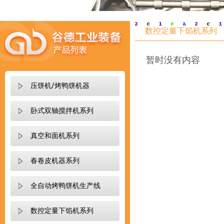
数控定量下馅机系列
暂时没有内容
压饼机/烤鸭饼机器
卧式双轴搅拌机系列
真空和面机系列
春卷皮机器系列
全自动烤鸭饼机生产线
数控定量下馅机系列