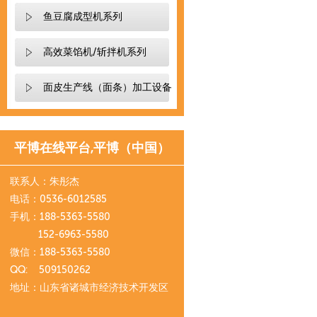
鱼豆腐成型机系列
高效菜馅机/斩拌机系列
面皮生产线（面条）加工设备
平博在线平台,平博（中国）
联系人：朱彤杰
电话：0536-6012585
手机：188-5363-5580
152-6963-5580
微信：188-5363-5580
QQ: 509150262
地址：山东省诸城市经济技术开发区