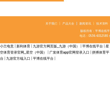
关于我们
|
产品大全
|
新闻资讯
|
技术资料
版权所有：平博在线平
电话：0536-6012585 
小兰电竞
|
新利体育
|
九游官方网页版_九游（中国）
|
平博在线平台
|
星
空体育登录官网_星空（中国）
|
广发体育app官网登录入口
|
拼搏体育平
台
|
九游官方端入口
|
平博在线平台
|