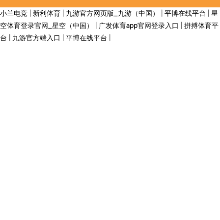
小兰电竞
|
新利体育
|
九游官方网页版_九游（中国）
|
平博在线平台
|
星
空体育登录官网_星空（中国）
|
广发体育app官网登录入口
|
拼搏体育平
台
|
九游官方端入口
|
平博在线平台
|