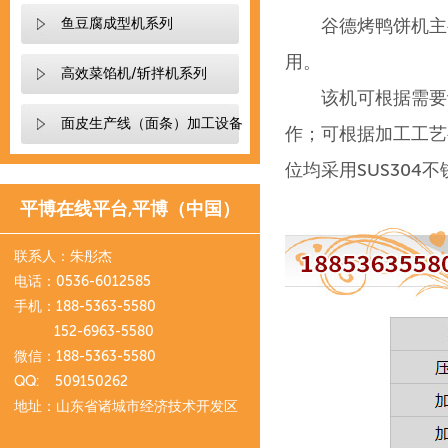
鱼豆腐成型机系列
谷德烤鸭饼机主
用。
高效菜馅机/斩拌机系列
该机可根据需要
面皮生产线（面条）加工设备
作；可根据加工工艺
位均采用SUS30
平博在线平台,平博（中国）
联系人：朱彤杰
电话：0536-6012585
手机：188-5363-5580
152-6963-5580
微信：188-5363-5580
QQ: 509150262
地址：山东省诸城市经济技术开发区