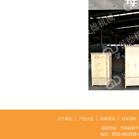
关于我们
|
产品大全
|
新闻资讯
|
技术资料
版权所有：平博在线平
电话：0536-6012585 