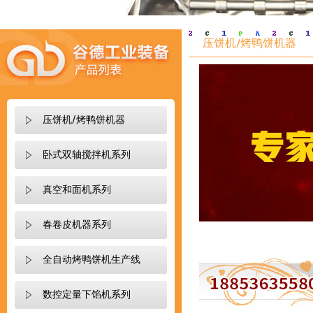
压饼机/烤鸭饼机器
压饼机/烤鸭饼机器
卧式双轴搅拌机系列
真空和面机系列
春卷皮机器系列
全自动烤鸭饼机生产线
数控定量下馅机系列