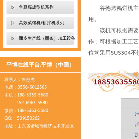
鱼豆腐成型机系列
谷德烤鸭饼机主
用。
高效菜馅机/斩拌机系列
该机可根据需要
面皮生产线（面条）加工设备
作；可根据加工工艺
位均采用SUS30
平博在线平台,平博（中国）
联系人：朱彤杰
电话：0536-6012585
手机：188-5363-5580
152-6963-5580
微信：188-5363-5580
QQ: 509150262
地址：山东省诸城市经济技术开发区