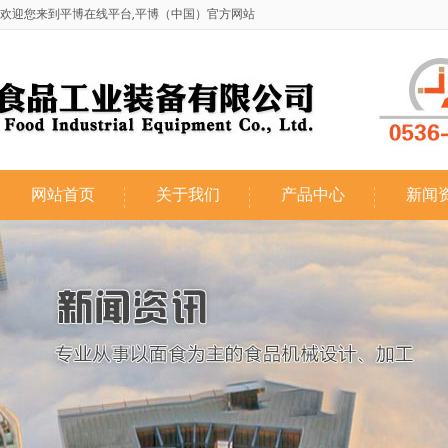
欢迎您来到平博在线平台,平博（中国）官方网站
网站首页
关于我们
产品中心
新闻