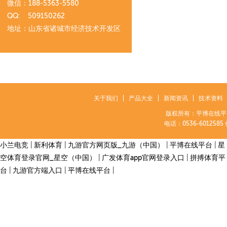
微信：188-5363-5580
QQ: 509150262
地址：山东省诸城市经济技术开发区
关于我们
|
产品大全
|
新闻资讯
|
技术资料
版权所有：平博在线平
电话：0536-6012585 
小兰电竞
|
新利体育
|
九游官方网页版_九游（中国）
|
平博在线平台
|
星
空体育登录官网_星空（中国）
|
广发体育app官网登录入口
|
拼搏体育平
台
|
九游官方端入口
|
平博在线平台
|